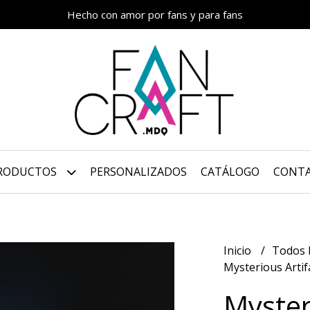
Hecho con amor por fans y para fans
RODUCTOS
PERSONALIZADOS
CATÁLOGO
CONT
Inicio
Todos 
Mysterious Artifa
Mysteri