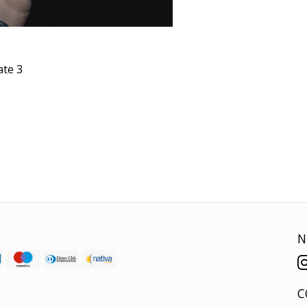
ate 3
N
C