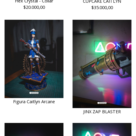
Hex Crystal - Collar
CUPCAKE CAITLYN
$20.000,00
$35.000,00
Figura Caitlyn Arcane
JINX ZAP BLASTER