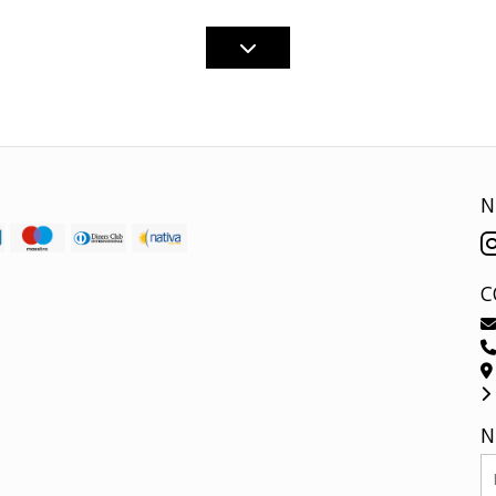
N
C
N