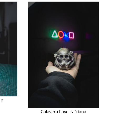
ne
Calavera Lovecraftiana