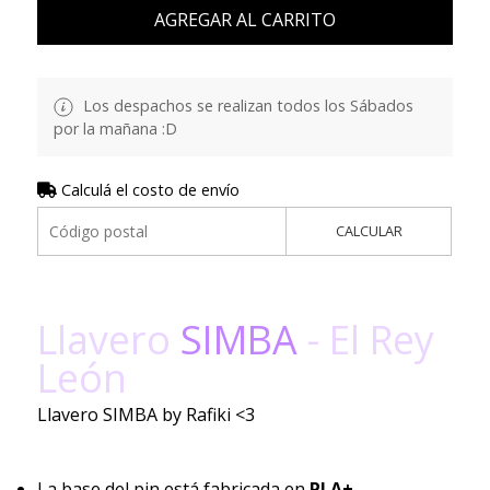
AGREGAR AL CARRITO
Los despachos se realizan todos los Sábados
por la mañana :D
Calculá el costo de envío
CALCULAR
Llavero
SIMBA
- El Rey
León
Llavero SIMBA by Rafiki <3
La base del pin está fabricada en
PLA+
.