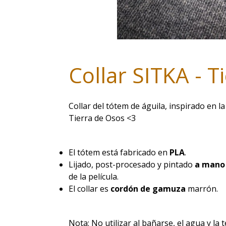
Collar SITKA - T
Collar del tótem de águila, inspirado en l
Tierra de Osos <3
El tótem está fabricado en
PLA
.
Lijado, post-procesado y pintado
a man
de la película.
El collar es
cordón de gamuza
marrón.
Nota: No utilizar al bañarse, el agua y la